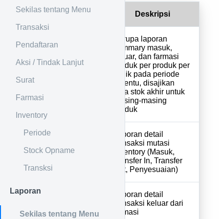
Sekilas tentang Menu
No
Nama
Deskripsi
Transaksi
Berupa laporan
Pendaftaran
summary masuk,
keluar, dan farmasi
Aksi / Tindak Lanjut
produk per produk per
1
Stok
klinik pada periode
Surat
tertentu, disajikan
juga stok akhir untuk
Farmasi
masing-masing
produk
Inventory
Periode
Laporan detail
transaksi mutasi
Stock Opname
2
Inventory
inventory (Masuk,
Transfer In, Transfer
Transksi
Out, Penyesuaian)
Laporan
Laporan detail
3
Farmasi
transaksi keluar dari
farmasi
Sekilas tentang Menu