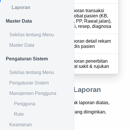
Laporan
Laporan transaksi
KB, KK, PP,
berobat pasien (KB,
4
Master Data
Rawat jalan
KK, PP, Rawat jalan),
aksi, resep, diagnosa
Sekilas tentang Menu
Riwayat
Laporan detail rekam
5
Master Data
Pengobatan
medis pasien
Pengaturan Sistem
Surat Sakit
Laporan penerbitan
6
& Rujukan
surat sakit & rujukan
Sekilas tentang Menu
Pengaturan Sistem
Cara Mendowload Laporan
Manajemen Pengguna
Untuk mendownload / mencetak laporan diatas,
Pengguna
Anda pilih sub-menu laporan yang diinginkan,
Role
kemudian:
Keamanan