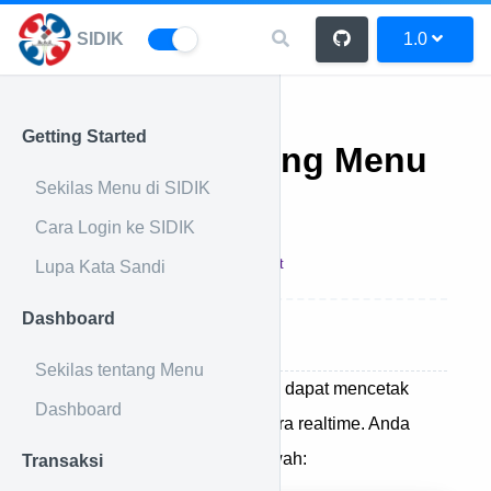
SIDIK
1.0
Getting Started
Sekilas tentang Menu
Sekilas Menu di SIDIK
Laporan
Cara Login ke SIDIK
17 Feb 2023
Admin
Print
Lupa Kata Sandi
Dashboard
Cara Mendowload Laporan
Sekilas tentang Menu
Pada menu laporan pengguna dapat mencetak
Dashboard
laporan yang dibutuhkan secara realtime. Anda
dapat mencetak laporan dibawah:
Transaksi