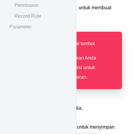
Permission
Tekan tombol
untuk membuat
Record Rule
pendaftaran baru.
Parameter
Jika tidak terdapat tombol
pastikan Anda
mempunyai permisi untuk
mengenerate laporan.
Isi paramater yang tersedia.
Tekan tombol
untuk menyimpan