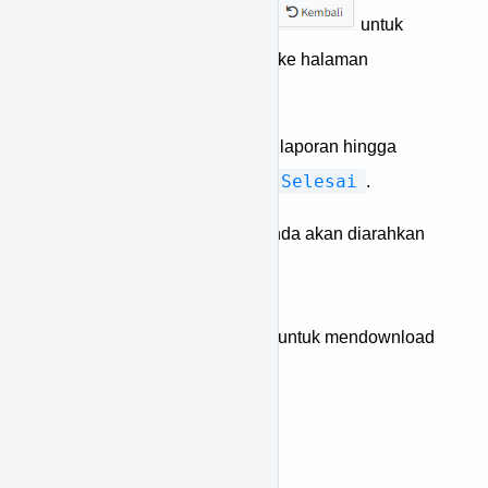
data, atau tekan tombol
untuk
membatalkan & kembali ke halaman
sebelumnya.
Tunggu proses generate laporan hingga
Selesai
status berubah menjadi
.
Klik pada baris report, Anda akan diarahkan
ke halaman baru.
Tekan tombol
untuk mendownload
laporan.