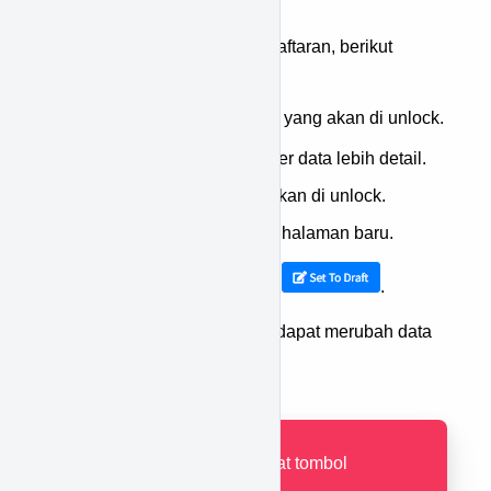
Untuk meng-unlock data pendaftaran, berikut
langkah-langkahnya:
Cari terlebih dahulu data yang akan di unlock.
Tekan ikon
untuk filter data lebih detail.
Tekan pada baris yang akan di unlock.
Anda akan diarahkan ke halaman baru.
Kemudian, tekan tombol
.
Setelah di unlock, Anda dapat merubah data
pendaftaran.
Jika tidak terdapat tombol