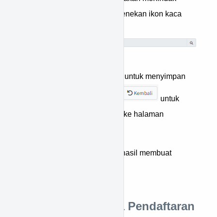
lanjuti pasien dengan menekan ikon kaca
pembesar.
Tekan tombol
untuk menyimpan
data, atau tekan tombol
untuk
membatalkan & kembali ke halaman
sebelumnya.
Selamat, Anda telah berhasil membuat
pendaftaran baru.
Cara Merubah Data Pendaftaran