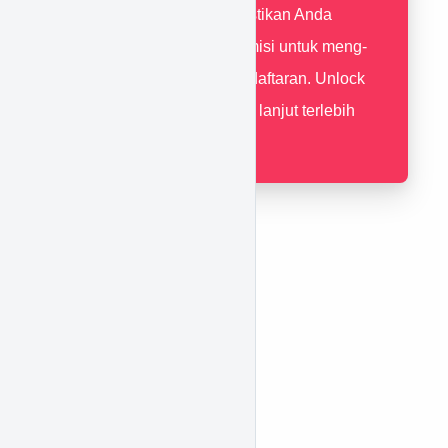
pastikan Anda
mempunyai permisi untuk meng-
unlock data pendaftaran. Unlock
data aksi / tindak lanjut terlebih
dahulu.
Video