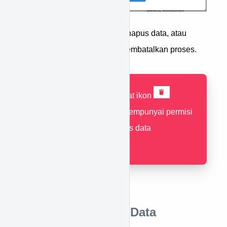
Ya
Tekan
untuk menghapus data, atau
Batal
tekan
untuk membatalkan proses.
Jika tidak terdapat ikon
pastikan Anda mempunyai permisi
untuk menghapus data
pendaftaran.
Cara Meng-Unlock Data
Pendaftaran