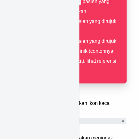
Non Rujukan
pasien yang
berobat non rujukan.
Internal
pasien yang dirujuk
dari klinik.
External
pasien yang dirujuk
dari luar selain klinik (contohnya:
bidan, rumah sakit), lihat referensi
external
disini
.
Pilih klinik dengan menekan ikon kaca
pembesar.
Pilih tenaga medis yang akan menindak