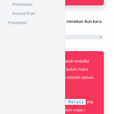
Permission
Record Rule
Pilih data pasien dengan menekan ikon kaca
Parameter
pembesar
Pastikan pasien telah terdaftar
pada sistem, jika belum maka
harus didaftarkan terlebih dahulu
disini
.
Untuk Relasi
Centang
jika
yang berobat adalah relasi /