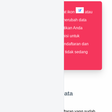
Jika tidak terdapat ikon
atau
anda tidak bisa merubah data
pendaftaran, pastikan Anda
mempunyai permisi untuk
merubah data pendaftaran dan
data pendaftaran tidak sedang
terkunci.
Cara Menghapus Data
Pendaftaran
Untuk menghapus data pendaftaran yang sudah