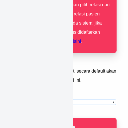
keluarga, kemudian pilih relasi dari
pasien. Pastikan relasi pasien
telah terdaftar pada sistem, jika
belum maka harus didaftarkan
terlebih dahulu
disini
.
Masukan tanggal berobat, secara default akan
terisi dengan tanggal hari ini.
Pilih jenis referensi.