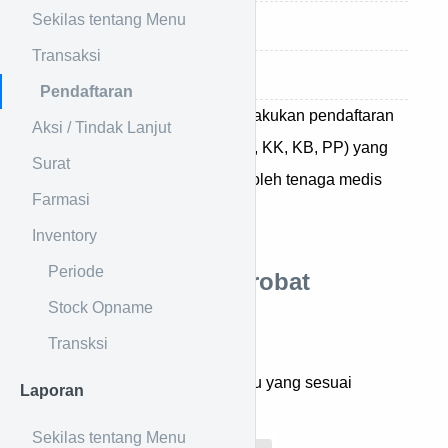
Sekilas tentang Menu
Video
Transaksi
Baca Juga
Pendaftaran
Menu ini digunakan untuk melakukan pendaftaran
Aksi / Tindak Lanjut
semua transaksi (Rawat Jalan, KK, KB, PP) yang
Surat
nantinya akan ditindak lanjuti oleh tenaga medis
Farmasi
terkait.
Inventory
Periode
Cara Mendaftar Berobat
Stock Opname
Pilih menu pendaftaran.
Transksi
Kemudian pilih sub-menu yang sesuai
Laporan
dengan poli yang dituju.
Sekilas tentang Menu