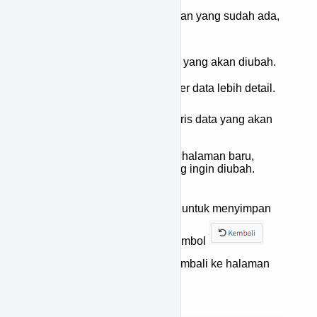
Untuk merubah data pendaftaran yang sudah ada,
berikut langkah-langkahnya:
Cari terlebih dahulu data yang akan diubah.
Tekan ikon
untuk filter data lebih detail.
Tekan ikon
pada baris data yang akan
diubah.
Anda akan diarahkan ke halaman baru,
kemudian ubah data yang ingin diubah.
Tekan tombol
untuk menyimpan
perubahan, atau tekan tombol
untuk membatalkan & kembali ke halaman
sebelumnya.