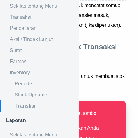
Menu transaksi digunakan untuk mencatat semua
Sekilas tentang Menu
transaksi stok masuk, keluar, transfer masuk,
Transaksi
transfer keluar, dan penyesuaian (jika diperlukan).
Pendaftaran
Aksi / Tindak Lanjut
Cara Membuat Stok Transaksi
Surat
Baru
Farmasi
Inventory
Tekan tombol
untuk membuat stok
Periode
transaksi baru.
Stock Opname
Transksi
Jika tidak terdapat tombol
Laporan
pastikan Anda
Sekilas tentang Menu
mempunyai permisi untuk