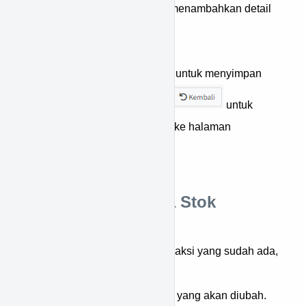
Ulangi langkah 4 untuk menambahkan detail
lainnya.
Tekan tombol
untuk menyimpan
data, atau tekan tombol
untuk
membatalkan & kembali ke halaman
sebelumnya.
Cara Merubah Data Stok
Transaksi
Untuk merubah data stok transaksi yang sudah ada,
berikut langkah-langkahnya:
Cari terlebih dahulu data yang akan diubah.