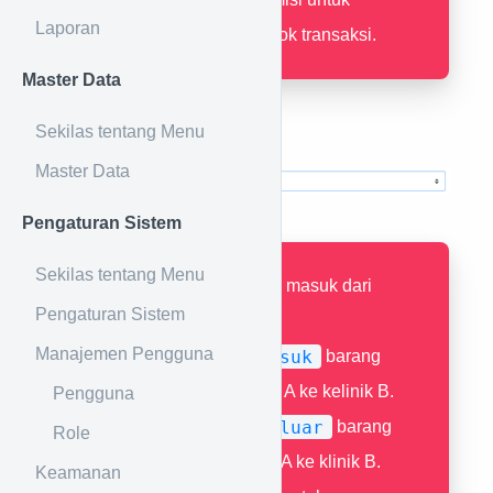
Laporan
membuat data stok transaksi.
Master Data
Sekilas tentang Menu
Pilih jenis transaksi
Master Data
Pengaturan Sistem
Sekilas tentang Menu
Masuk
barang masuk dari
Pengaturan Sistem
vendor ke klinik.
Manajemen Pengguna
Transfer Masuk
barang
masuk dari klinik A ke kelinik B.
Pengguna
Transfer Keluar
barang
Role
keluar dari klinik A ke klinik B.
Keamanan