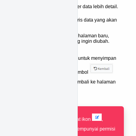
Tekan ikon
untuk filter data lebih detail.
Tekan ikon
pada baris data yang akan
diubah.
Anda akan diarahkan ke halaman baru,
kemudian ubah data yang ingin diubah.
Tekan tombol
untuk menyimpan
perubahan, atau tekan tombol
untuk membatalkan & kembali ke halaman
sebelumnya.
Jika tidak terdapat ikon
,
pastikan Anda mempunyai permisi