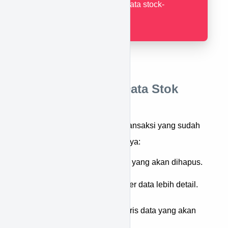
untuk merubah data stock-
transaction.
Cara Menghapus Data Stok
Transaksi
Untuk menghapus data stok transaksi yang sudah
ada, berikut langkah-langkahnya:
Cari terlebih dahulu data yang akan dihapus.
Tekan ikon
untuk filter data lebih detail.
Tekan ikon
pada baris data yang akan
dihapus.