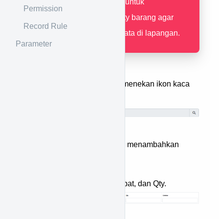
Penyesuian
untuk
Permission
menyesuaikan qty barang agar
Record Rule
sesuai dengan data di lapangan.
Parameter
Pilih data klinik dengan menekan ikon kaca
pembesar
Tekan tombol
untuk menambahkan
detail transaksi.
Kemudian isi Produk / Obat, dan Qty.