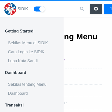
SIDIK
1
Getting Started
Sekilas tentang Menu
Sekilas Menu di SIDIK
Parameter
Cara Login ke SIDIK
17 Feb 2023
Admin
Print
Lupa Kata Sandi
Dashboard
Cara Membuat Parameter Baru
Sekilas tentang Menu
Cara Merubah Data Parameter
Dashboard
Cara Menghapus Data Parameter
Transaksi