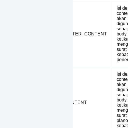
Isi d
conte
akan
digu
seba
24
REFERENCE_LETTER_CONTENT
body 
ketik
meng
surat
kepa
pener
Isi d
conte
akan
digu
seba
body 
25
PPT_LETTER_CONTENT
ketik
meng
surat 
plano
kepa