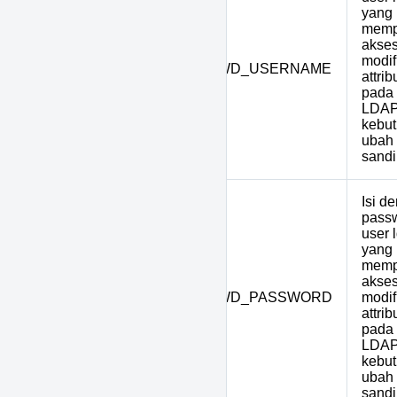
yang
memp
akse
modif
13
LDAP_CHANGEPWD_USERNAME
attrib
pada 
LDAP
kebu
ubah 
sandi
Isi d
pass
user 
yang
memp
akse
14
LDAP_CHANGEPWD_PASSWORD
modif
attrib
pada 
LDAP
kebu
ubah 
sandi