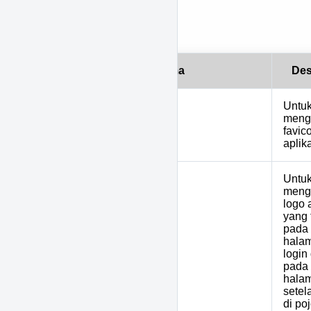
Daftar Parameter
No
Nama
Des
Untu
meng
1
APP_FAVICON
favic
aplika
Untu
meng
logo 
yang 
pada
hala
2
APP_LOGO
login
pada
hala
setel
di poj