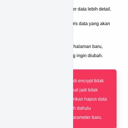
Tekan ikon
untuk filter data lebih detail.
Tekan ikon
pada baris data yang akan
diubah.
Anda akan diarahkan ke halaman baru,
kemudian ubah data yang ingin diubah.
Untuk data yang di encrypt tidak
dapat diganti, misal jadi tidak
diencrypt. Disarankan hapus data
parameter terlebih dahulu
kemudian buat parameter baru.