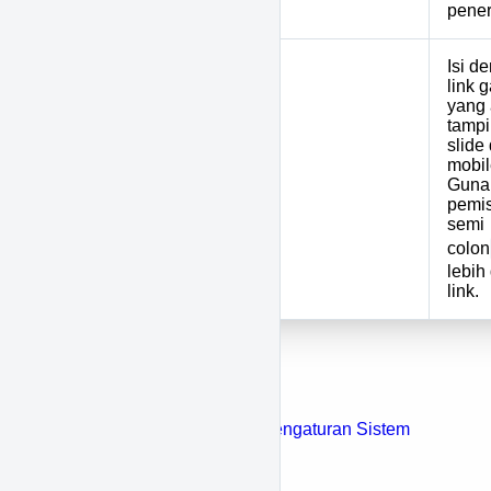
pener
Isi d
link 
yang
tampi
slide 
mobil
26
SLIDER
Guna
pemi
semi
colon
lebih 
link.
Baca Juga
Sekilas tentang Menu Pengaturan Sistem
Manajemen Pengguna