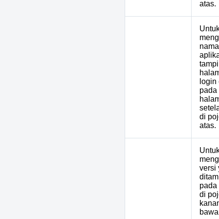
atas.
Untu
meng
nama
aplik
tampi
hala
3
APP_NAME
login
pada
hala
setel
di poj
atas.
Untu
meng
versi
ditam
4
APP_VERSION
pada 
di po
kana
bawa