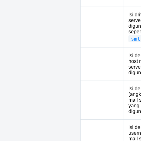
Isi dr
serve
digun
15
MAIL_DRIVER
seper
smt
Isi d
host 
16
MAIL_HOST
serve
digun
Isi d
(angk
17
MAIL_PORT
mail 
yang
digun
Isi d
user
18
MAIL_USERNAME
mail 