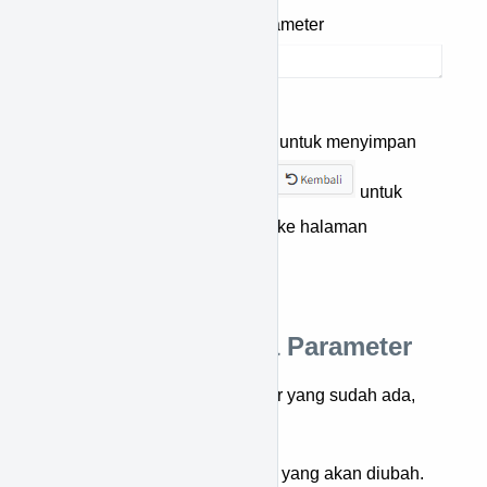
Masukan nilai untuk parameter
Tekan tombol
untuk menyimpan
data, atau tekan tombol
untuk
membatalkan & kembali ke halaman
sebelumnya.
Cara Merubah Data Parameter
Untuk merubah data parameter yang sudah ada,
berikut langkah-langkahnya:
Cari terlebih dahulu data yang akan diubah.