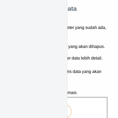
Cara Menghapus Data
Parameter
Untuk menghapus data parameter yang sudah ada,
berikut langkah-langkahnya:
Cari terlebih dahulu data yang akan dihapus.
Tekan ikon
untuk filter data lebih detail.
Tekan ikon
pada baris data yang akan
dihapus.
Akan tampil popup konfirmasi.