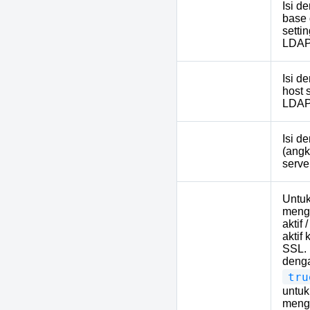
Isi d
base
7
LDAP_BASE_DN
setti
LDAP
Isi d
8
LDAP_HOST
host 
LDAP
Isi d
9
LDAP_PORT
(angk
serve
Untu
meng
aktif 
aktif
SSL. 
denga
tru
10
LDAP_SSL
untuk
menga