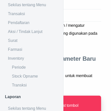
Daftar Parameter
Sekilas tentang Menu
Transaksi
Baca Juga
Pendaftaran
Digunakan untuk mendaftarkan / mengatur
Aksi / Tindak Lanjut
parameter-parameter teknis yang digunakan pada
Surat
sistem
Farmasi
Cara Membuat Parameter Baru
Inventory
Periode
Tekan tombol
untuk membuat
Stock Opname
parameter baru.
Transksi
Laporan
Jika tidak terdapat tombol
Sekilas tentang Menu