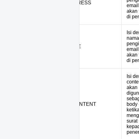
21
MAIL_FROM_ADDRESS
email
akan 
di pe
Isi d
nama
pengi
22
MAIL_FROM_NAME
email
akan 
di pe
Isi d
conte
akan
digu
seba
23
SICK_LETTER_CONTENT
body 
ketik
meng
surat 
kepa
pener