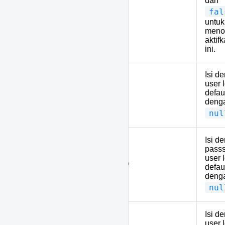
dan
fal
untuk
meno
aktifk
ini.
Isi d
user 
defaul
12
LDAP_USERNAME
deng
nul
Isi d
pass
user 
12
LDAP_PASSWORD
defaul
deng
nul
Isi d
user 