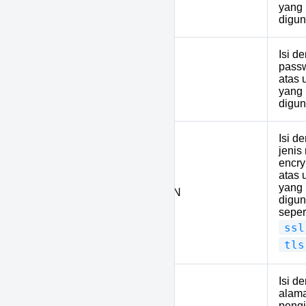
yang
digun
Isi d
pass
19
MAIL_PASSWORD
atas 
yang
digun
Isi d
jenis
encry
atas 
yang
20
MAIL_ENCRYPTION
digun
seper
ssl
tls
Isi d
alama
pengi