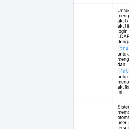
Untu
meng
aktif 
aktif f
login
LDAP.
denga
tru
5
LDAP_AUTH
untuk
menga
dan
fal
untuk
meno
aktifk
ini.
Siste
memb
otoma
user 
terse