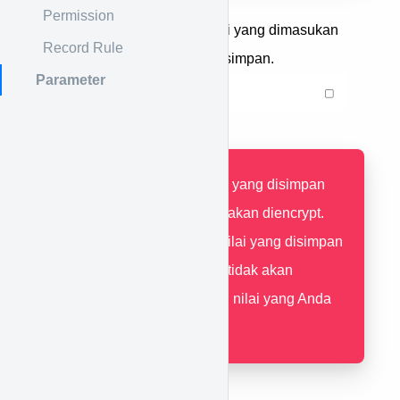
Permission
Check encryted, jika nilai yang dimasukan
Record Rule
akan di encrypt ketika disimpan.
Parameter
Checked
nilai yang disimpan
ke dalam sistem akan diencrypt.
Unchecked
nilai yang disimpan
ke dalam sistem tidak akan
diencrypt (sesuai nilai yang Anda
lihat pada layar).